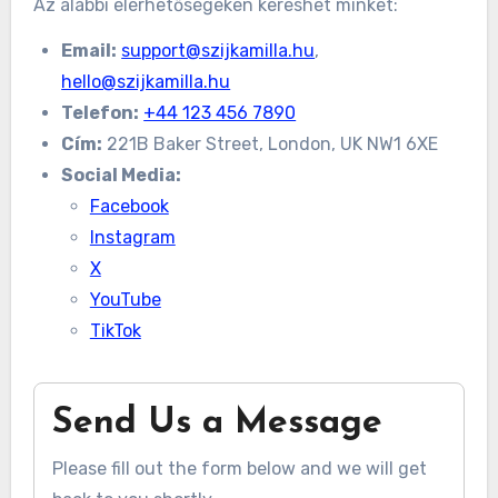
Az alábbi elérhetőségeken kereshet minket:
Email:
support@szijkamilla.hu
,
hello@szijkamilla.hu
Telefon:
+44 123 456 7890
Cím:
221B Baker Street, London, UK NW1 6XE
Social Media:
Facebook
Instagram
X
YouTube
TikTok
Send Us a Message
Please fill out the form below and we will get