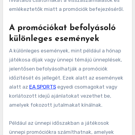
emlékeztetők miatt a promóciók befejezéséről.
A promóciókat befolyásoló
különleges események
A különleges események, mint például a hónap
játékosa díjak vagy ünnepi témájú ünneplések,
jelentősen befolyásolhatják a promóciók
időzítését és jellegét. Ezek alatt az események
alatt az
EA SPORTS
egyedi csomagokat vagy
korlátozott idejű ajánlatokat vezethet be,
amelyek fokozott jutalmakat kínálnak.
Például az ünnepi időszakban a játékosok
ünnepi promóciókra számíthatnak, amelyek