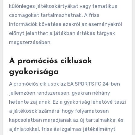
különleges játékoskártyákat vagy tematikus
csomagokat tartalmazhatnak. A friss
információk követése ezekről az eseményekről
előnyt jelenthet a játékban értékes tárgyak
megszerzésében.
A promóciós ciklusok
gyakorisága
A promóciós ciklusok az EA SPORTS FC 24-ben
jellemzően rendszeresen, gyakran néhány
hetente zajlanak. Ez a gyakoriság lehetővé teszi
a játékosok számára, hogy folyamatosan
kapcsolatban maradjanak az új tartalmakkal és
ajánlatokkal, friss és izgalmas játékélményt