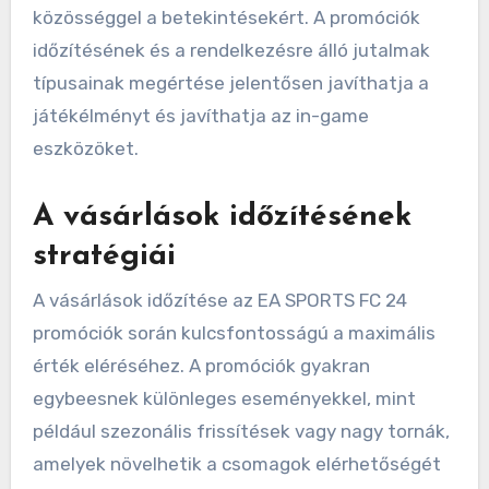
közösséggel a betekintésekért. A promóciók
időzítésének és a rendelkezésre álló jutalmak
típusainak megértése jelentősen javíthatja a
játékélményt és javíthatja az in-game
eszközöket.
A vásárlások időzítésének
stratégiái
A vásárlások időzítése az EA SPORTS FC 24
promóciók során kulcsfontosságú a maximális
érték eléréséhez. A promóciók gyakran
egybeesnek különleges eseményekkel, mint
például szezonális frissítések vagy nagy tornák,
amelyek növelhetik a csomagok elérhetőségét