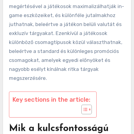
megértésével a játékosok maximalizálhatják in-
game eszközeiket, és különféle jutalmakhoz
juthatnak, beleértve a játékon belüli valutát és
exkluzív tárgyakat. Ezenkívül a játékosok
különböző csomagtípusok közül választhatnak,
beleértve a standard és különleges promóciós
csomagokat, amelyek egyedi előnyöket és
nagyobb esélyt kínálnak ritka tárgyak
megszerzésére.
Key sections in the article:
Mik a kulcsfontosságú