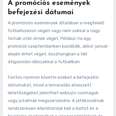
A promóciós események
befejezési dátumai
A promóciós események általában a megfelelő
futballszezon végén vagy nem sokkal a nagy
tornák után érnek véget. Például, ha egy
promóció szeptemberben kezdődik, akkor január
elején érhet véget, összhangban a téli
átigazolási időszakkal a futballban.
Fontos nyomon követni ezeket a befejezési
dátumokat, mivel a lemaradás elveszett
lehetőségeket jelenthet exkluzív csomagok
vagy jutalmak megszerzésére. A játékosoknak
rendszeresen ellenőrizniük kell a boltot és a
hivatalos csatornákat a visszaszámlálások és