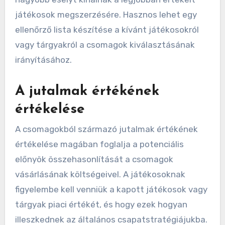
játékosok megszerzésére. Hasznos lehet egy
ellenőrző lista készítése a kívánt játékosokról
vagy tárgyakról a csomagok kiválasztásának
irányításához.
A jutalmak értékének
értékelése
A csomagokból származó jutalmak értékének
értékelése magában foglalja a potenciális
előnyök összehasonlítását a csomagok
vásárlásának költségeivel. A játékosoknak
figyelembe kell venniük a kapott játékosok vagy
tárgyak piaci értékét, és hogy ezek hogyan
illeszkednek az általános csapatstratégiájukba.