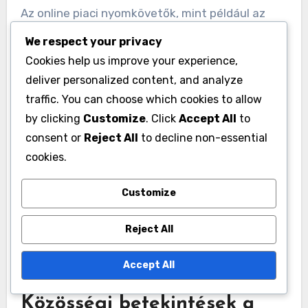
Az online piaci nyomkövetők, mint például az
eszközök, betekintést nyújthatnak a jelenlegi
We respect your privacy
játékosértékekbe.
Cookies help us improve your experience,
deliver personalized content, and analyze
Ezenkívül a játékosoknak tudomásul kell
traffic. You can choose which cookies to allow
venniük az alacsonyabb szintű csomagok
by clicking
Customize
. Click
Accept All
to
csökkenő hozamait. Bár olcsóbbak lehetnek, az
consent or
Reject All
to decline non-essential
cookies.
értékes tárgyak megszerzésének valószínűsége
gyakran alacsonyabb. A kiegyensúlyozott
Customize
megközelítés, amely magában foglalja a magas
értékű és alacsony költségű csomagok
Reject All
keverékét, optimalizálhatja az összesített
jutalmakat.
Accept All
Közösségi betekintések a