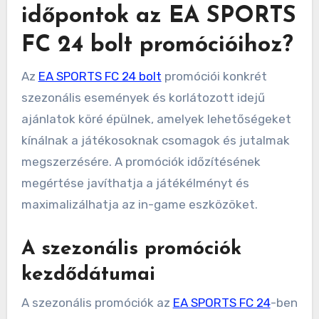
időpontok az EA SPORTS
FC 24 bolt promócióihoz?
Az
EA SPORTS FC 24 bolt
promóciói konkrét
szezonális események és korlátozott idejű
ajánlatok köré épülnek, amelyek lehetőségeket
kínálnak a játékosoknak csomagok és jutalmak
megszerzésére. A promóciók időzítésének
megértése javíthatja a játékélményt és
maximalizálhatja az in-game eszközöket.
A szezonális promóciók
kezdődátumai
A szezonális promóciók az
EA SPORTS FC 24
-ben