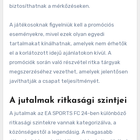
biztosíthatnak a mérkőzéseken.
A játékosoknak figyelniük kell a promóciós
eseményekre, mivel ezek olyan egyedi
tartalmakat kínálhatnak, amelyek nem érhetők
el a korlátozott idejű ajánlatokon kívül. A
promóciók során való részvétel ritka tárgyak
megszerzéséhez vezethet, amelyek jelentősen
javíthatják a csapat teljesítményét.
A jutalmak ritkasági szintjei
A jutalmak az EA SPORTS FC 24-ben különböző
ritkasági szintekre vannak kategorizálva, a
közönségestől a legendásig. A magasabb