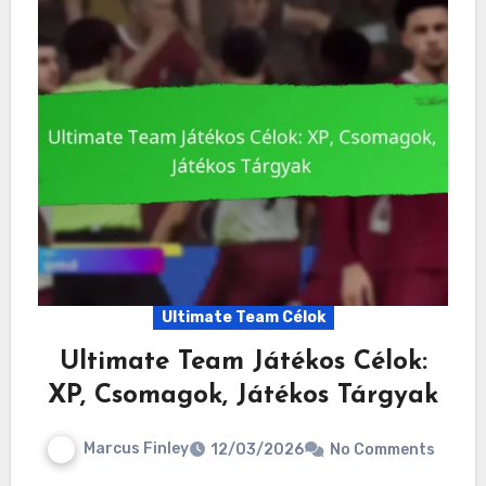
Ultimate Team Célok
Ultimate Team Játékos Célok:
XP, Csomagok, Játékos Tárgyak
Marcus Finley
12/03/2026
No Comments