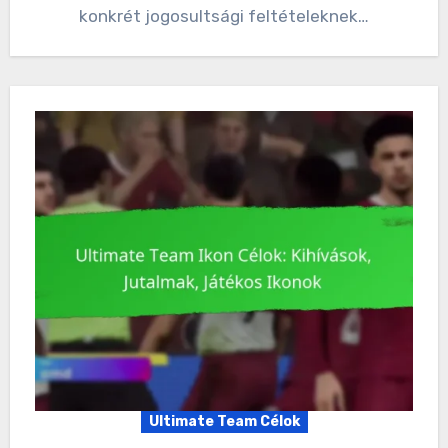
konkrét jogosultsági feltételeknek…
Ultimate Team Célok