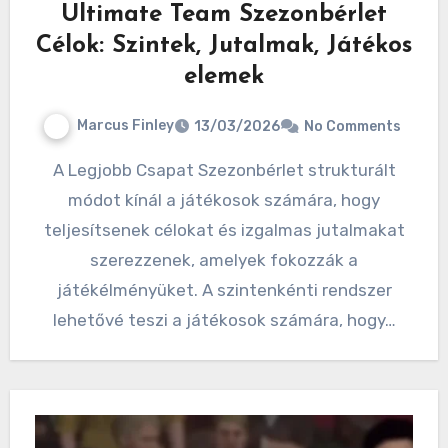
Ultimate Team Szezonbérlet
Célok: Szintek, Jutalmak, Játékos
elemek
Marcus Finley
13/03/2026
No Comments
A Legjobb Csapat Szezonbérlet strukturált
módot kínál a játékosok számára, hogy
teljesítsenek célokat és izgalmas jutalmakat
szerezzenek, amelyek fokozzák a
játékélményüket. A szintenkénti rendszer
lehetővé teszi a játékosok számára, hogy…