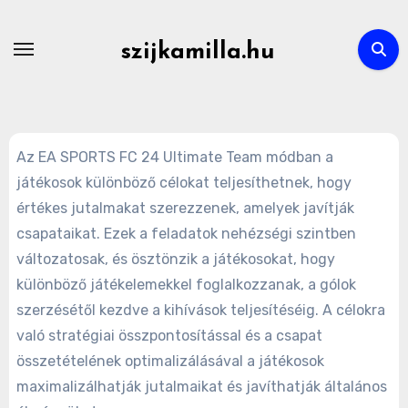
Skip
to
szijkamilla.hu
content
Az EA SPORTS FC 24 Ultimate Team módban a
játékosok különböző célokat teljesíthetnek, hogy
értékes jutalmakat szerezzenek, amelyek javítják
csapataikat. Ezek a feladatok nehézségi szintben
változatosak, és ösztönzik a játékosokat, hogy
különböző játékelemekkel foglalkozzanak, a gólok
szerzésétől kezdve a kihívások teljesítéséig. A célokra
való stratégiai összpontosítással és a csapat
összetételének optimalizálásával a játékosok
maximalizálhatják jutalmaikat és javíthatják általános