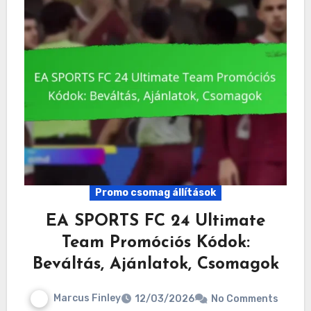
Promo csomag állítások
EA SPORTS FC 24 Ultimate
Team Promóciós Kódok:
Beváltás, Ajánlatok, Csomagok
Marcus Finley
12/03/2026
No Comments