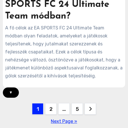
SPORTS FC 24 Ultimate
Team módban?
A fő célok az EA SPORTS FC 24 Ultimate Team
módban olyan feladatok, amelyeket a játékosok
teljesítenek, hogy jutalmakat szerezzenek és
fejlesszék csapataikat. Ezek a célok típusa és
nehézsége változó, ösztönözve a játékosokat, hogy a
játékmenet különböző aspektusaival foglalkozzanak, a
gólok szerzésétől a kihívások teljesítéséig.
▾
Posts
1
2
…
5
pagination
Next Page »