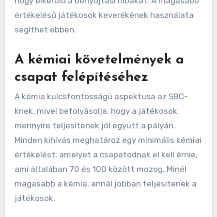
hogy elkerüld a benyújtási hibákat. A magasabb
értékelésű játékosok keverékének használata
segíthet ebben.
A kémiai követelmények a
csapat felépítéséhez
A kémia kulcsfontosságú aspektusa az SBC-
knek, mivel befolyásolja, hogy a játékosok
mennyire teljesítenek jól együtt a pályán.
Minden kihívás meghatároz egy minimális kémiai
értékelést, amelyet a csapatodnak el kell érnie,
ami általában 70 és 100 között mozog. Minél
magasabb a kémia, annál jobban teljesítenek a
játékosok.