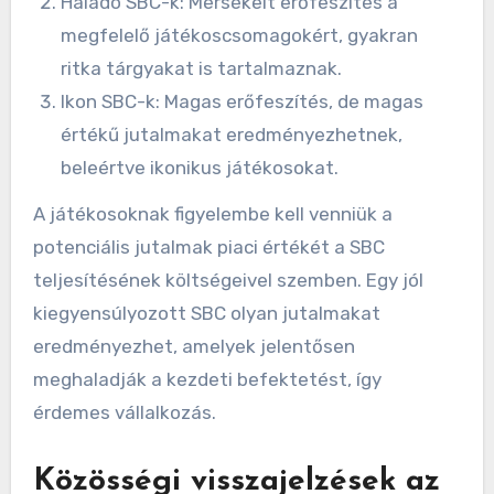
Haladó SBC-k: Mérsékelt erőfeszítés a
megfelelő játékoscsomagokért, gyakran
ritka tárgyakat is tartalmaznak.
Ikon SBC-k: Magas erőfeszítés, de magas
értékű jutalmakat eredményezhetnek,
beleértve ikonikus játékosokat.
A játékosoknak figyelembe kell venniük a
potenciális jutalmak piaci értékét a SBC
teljesítésének költségeivel szemben. Egy jól
kiegyensúlyozott SBC olyan jutalmakat
eredményezhet, amelyek jelentősen
meghaladják a kezdeti befektetést, így
érdemes vállalkozás.
Közösségi visszajelzések az