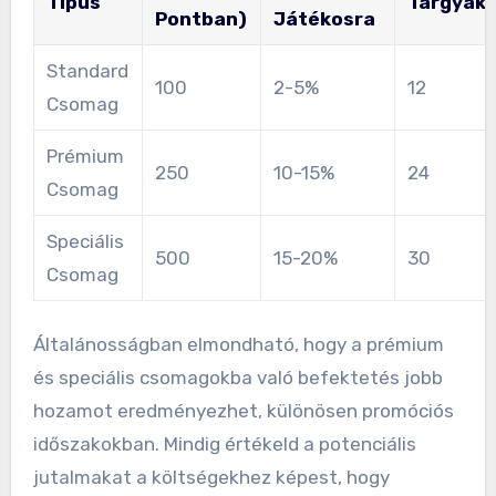
Típus
Tárgyak
Pontban)
Játékosra
Standard
100
2-5%
12
Csomag
Prémium
250
10-15%
24
Csomag
Speciális
500
15-20%
30
Csomag
Általánosságban elmondható, hogy a prémium
és speciális csomagokba való befektetés jobb
hozamot eredményezhet, különösen promóciós
időszakokban. Mindig értékeld a potenciális
jutalmakat a költségekhez képest, hogy