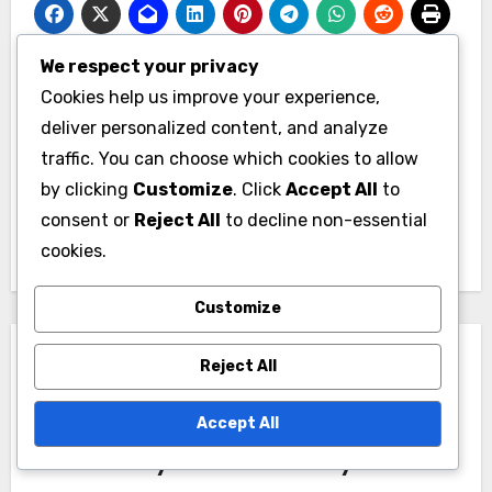
We respect your privacy
Post
Cookies help us improve your experience,
Ultimate Team
deliver personalized content, and analyze
navigation
traffic. You can choose which cookies to allow
Játékos Célok: XP,
by clicking
Customize
. Click
Accept All
to
Csomagok, Játékos
consent or
Reject All
to decline non-essential
Tárgyak
cookies.
Customize
Reject All
Accept All
By
Marcus Finley