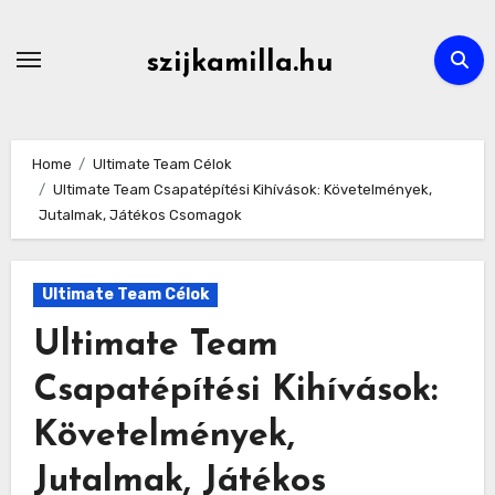
Skip
to
szijkamilla.hu
content
Home
Ultimate Team Célok
Ultimate Team Csapatépítési Kihívások: Követelmények,
Jutalmak, Játékos Csomagok
Ultimate Team Célok
Ultimate Team
Csapatépítési Kihívások:
Követelmények,
Jutalmak, Játékos