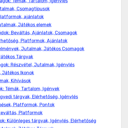
gok: Témák, Tartalom, Igénylés
utalmak, Csomagtípusok
platformok, ajánlatok
utalmak, Játékos elemek
dok: Beváltás, Ajánlatok, Csomagok
rhetőség, Platformok, Ajánlatok
telmények, Jutalmak, Játékos Csomagok
Játékos Tárgyak
ok: Részvétel, Jutalmak, Igénylés
, Játékos Ikonok
lmak, Kihívások
: Témák, Tartalom, Igények
yedi tárgyak, Elérhetőség, Igénylés
ések, Platformok, Pontok
eváltás, Platformok
: Különleges tárgyak, Igénylés, Elérhetőség