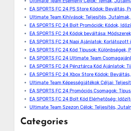
Ultimate Team Esemény Célok: Témák, Jutalm
EA SPORTS FC 24 PS Store Kódok: Beváltás, P
Ultimate Team Kihívások: Teljesítés, Jutalmak
EA SPORTS FC 24 Bolt Promóciók: Kódok, Időzí
EA SPORTS FC 24 Kódok beváltása: Módszerek,
EA SPORTS FC 24 Napi Ajánlatok: Korlátozott i
EA SPORTS FC 24 Kód Típusok: Különbségek, P
EA SPORTS FC 24 Ultimate Team Csomagajánlat
EA SPORTS FC 24 Pénztárca Kód Ajánlatok: Tí
EA SPORTS FC 24 Xbox Store Kódok: Beváltás,
Ultimate Team Képességjátékok Céljai: Teljesí
EA SPORTS FC 24 Promóciós Csomagok: Típuso
EA SPORTS FC 24 Bolt Kód Elérhetőség: Időzít
Ultimate Team Szezon Célok: Teljesítés, Juta
Categories