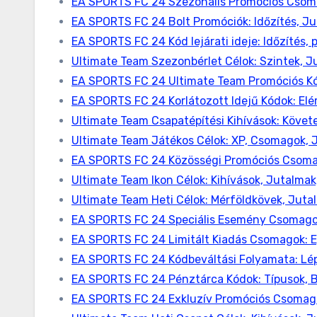
EA SPORTS FC 24 Szezonális Promóciós Csoma
EA SPORTS FC 24 Bolt Promóciók: Időzítés, J
EA SPORTS FC 24 Kód lejárati ideje: Időzítés, 
Ultimate Team Szezonbérlet Célok: Szintek, J
EA SPORTS FC 24 Ultimate Team Promóciós Kó
EA SPORTS FC 24 Korlátozott Idejű Kódok: Elé
Ultimate Team Csapatépítési Kihívások: Köve
Ultimate Team Játékos Célok: XP, Csomagok, 
EA SPORTS FC 24 Közösségi Promóciós Csomag
Ultimate Team Ikon Célok: Kihívások, Jutalmak
Ultimate Team Heti Célok: Mérföldkövek, Juta
EA SPORTS FC 24 Speciális Esemény Csomagok
EA SPORTS FC 24 Limitált Kiadás Csomagok: Eg
EA SPORTS FC 24 Kódbeváltási Folyamata: Lép
EA SPORTS FC 24 Pénztárca Kódok: Típusok, B
EA SPORTS FC 24 Exkluzív Promóciós Csomagok