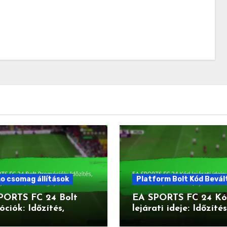
o csomag állítások
Platform Bolt Kód Bevál
PORTS FC 24 Bolt
EA SPORTS FC 24 K
ciók: Időzítés,
lejárati ideje: Időzítés
lmak, Csomagtípusok
platformok, ajánlato