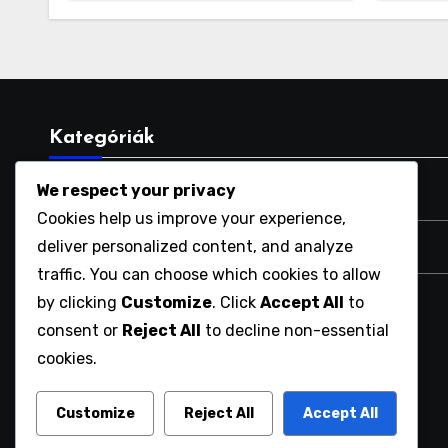
Tartalom, Igénylés
Kategóriák
We respect your privacy
Platform Bolt Kód Beváltások
Cookies help us improve your experience,
deliver personalized content, and analyze
Promo csomag állítások
traffic. You can choose which cookies to allow
by clicking
Customize
. Click
Accept All
to
Ultimate Team Célok
consent or
Reject All
to decline non-essential
cookies.
szijkamilla.hu
Customize
Reject All
Accept All