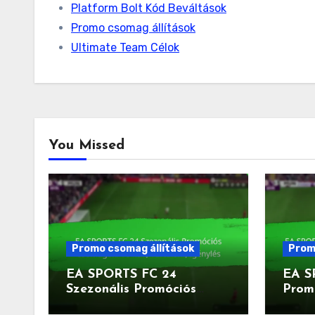
Platform Bolt Kód Beváltások
Promo csomag állítások
Ultimate Team Célok
You Missed
Promo csomag állítások
Prom
EA SPORTS FC 24
EA S
Szezonális Promóciós
Promó
Csomagok: Témák,
Juta