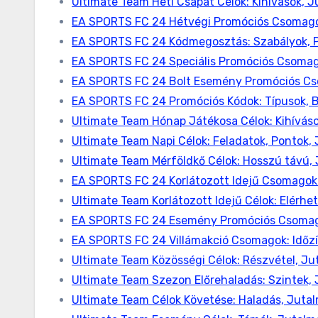
Ultimate Team Heti Csapat Célok: Kihívások, 
EA SPORTS FC 24 Hétvégi Promóciós Csomagok:
EA SPORTS FC 24 Kódmegosztás: Szabályok, P
EA SPORTS FC 24 Speciális Promóciós Csomago
EA SPORTS FC 24 Bolt Esemény Promóciós Csom
EA SPORTS FC 24 Promóciós Kódok: Típusok, B
Ultimate Team Hónap Játékosa Célok: Kihívás
Ultimate Team Napi Célok: Feladatok, Pontok,
Ultimate Team Mérföldkő Célok: Hosszú távú,
EA SPORTS FC 24 Korlátozott Idejű Csomagok:
Ultimate Team Korlátozott Idejű Célok: Elérh
EA SPORTS FC 24 Esemény Promóciós Csomagok
EA SPORTS FC 24 Villámakció Csomagok: Időzít
Ultimate Team Közösségi Célok: Részvétel, Ju
Ultimate Team Szezon Előrehaladás: Szintek,
Ultimate Team Célok Követése: Haladás, Juta