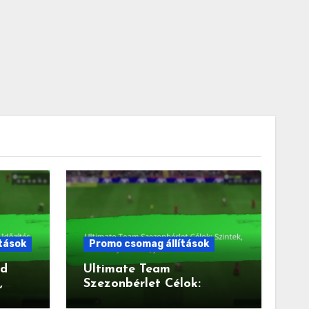
tások
Promo csomag állítások
ód
Ultimate Team
,
Szezonbérlet Célok:
k
Szintek, Jutalmak, Játékos