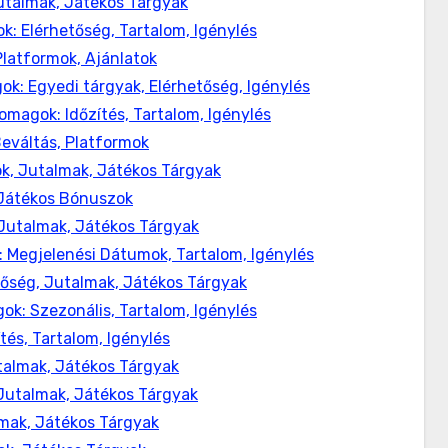
Jutalmak, Játékos Tárgyak
 Elérhetőség, Tartalom, Igénylés
latformok, Ajánlatok
k: Egyedi tárgyak, Elérhetőség, Igénylés
agok: Időzítés, Tartalom, Igénylés
eváltás, Platformok
ok, Jutalmak, Játékos Tárgyak
 Játékos Bónuszok
 Jutalmak, Játékos Tárgyak
 Megjelenési Dátumok, Tartalom, Igénylés
etőség, Jutalmak, Játékos Tárgyak
: Szezonális, Tartalom, Igénylés
és, Tartalom, Igénylés
talmak, Játékos Tárgyak
 Jutalmak, Játékos Tárgyak
lmak, Játékos Tárgyak