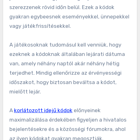
szerezzenek rövid időn belül. Ezek a kódok
gyakran egybeesnek eseményekkel, ünnepekkel
vagy játékfrissítésekkel.
A játékosoknak tudomásul kell venniük, hogy
ezeknek a kódoknak általában lejárati dátuma
van, amely néhány naptól akár néhány hétig
terjedhet. Mindig ellenőrizze az érvényességi
időszakot, hogy biztosan beváltsa a kódot,
mielőtt lejár.
A
korlátozott idejű kódok
előnyeinek
maximalizálása érdekében figyeljen a hivatalos
bejelentésekre és a közösségi fórumokra, ahol
az ilyen kódokat gyakran megosztják.