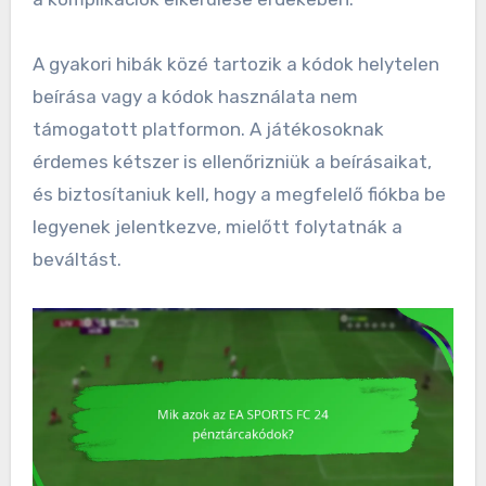
A gyakori hibák közé tartozik a kódok helytelen
beírása vagy a kódok használata nem
támogatott platformon. A játékosoknak
érdemes kétszer is ellenőrizniük a beírásaikat,
és biztosítaniuk kell, hogy a megfelelő fiókba be
legyenek jelentkezve, mielőtt folytatnák a
beváltást.