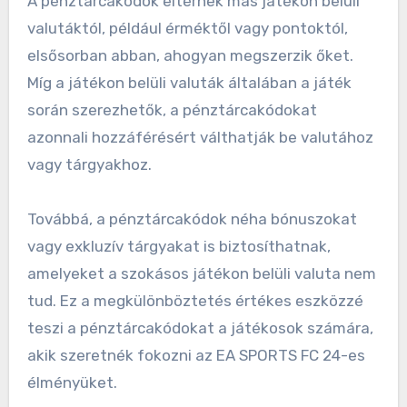
A pénztárcakódok eltérnek más játékon belüli
valutáktól, például érméktől vagy pontoktól,
elsősorban abban, ahogyan megszerzik őket.
Míg a játékon belüli valuták általában a játék
során szerezhetők, a pénztárcakódokat
azonnali hozzáférésért válthatják be valutához
vagy tárgyakhoz.
Továbbá, a pénztárcakódok néha bónuszokat
vagy exkluzív tárgyakat is biztosíthatnak,
amelyeket a szokásos játékon belüli valuta nem
tud. Ez a megkülönböztetés értékes eszközzé
teszi a pénztárcakódokat a játékosok számára,
akik szeretnék fokozni az EA SPORTS FC 24-es
élményüket.