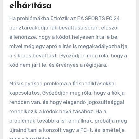
elhárítása
Ha problémákba ütközik az EA SPORTS FC 24
pénztárcakódjának beváltása során, először
ellenőrizze, hogy a kódot helyesen írta-e be,
mivel még egy apró elírás is megakadályozhatja
a sikeres beváltást. Győződjön meg róla, hogy a
kód nem járt le, és érvényes a régiójára.
Másik gyakori probléma a fiókbeállításokkal
kapcsolatos. Győződjön meg róla, hogy a fiókja
rendben van, és hogy elegendő jogosultsággal
rendelkezik a kódok beváltásához. Ha a
problémák továbbra is fennállnak, próbálja meg
újraindítani a konzolt vagy a PC-t, és ismételje