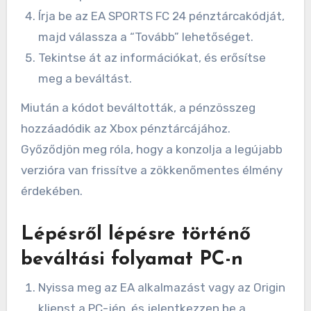
Írja be az EA SPORTS FC 24 pénztárcakódját,
majd válassza a “Tovább” lehetőséget.
Tekintse át az információkat, és erősítse
meg a beváltást.
Miután a kódot beváltották, a pénzösszeg
hozzáadódik az Xbox pénztárcájához.
Győződjön meg róla, hogy a konzolja a legújabb
verzióra van frissítve a zökkenőmentes élmény
érdekében.
Lépésről lépésre történő
beváltási folyamat PC-n
Nyissa meg az EA alkalmazást vagy az Origin
klienst a PC-jén, és jelentkezzen be a