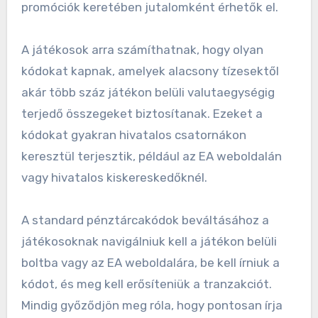
promóciók keretében jutalomként érhetők el.
A játékosok arra számíthatnak, hogy olyan
kódokat kapnak, amelyek alacsony tízesektől
akár több száz játékon belüli valutaegységig
terjedő összegeket biztosítanak. Ezeket a
kódokat gyakran hivatalos csatornákon
keresztül terjesztik, például az EA weboldalán
vagy hivatalos kiskereskedőknél.
A standard pénztárcakódok beváltásához a
játékosoknak navigálniuk kell a játékon belüli
boltba vagy az EA weboldalára, be kell írniuk a
kódot, és meg kell erősíteniük a tranzakciót.
Mindig győződjön meg róla, hogy pontosan írja