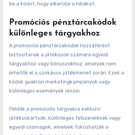
be a kódot, hogy elkerülje a hibákat.
Promóciós pénztárcakódok
különleges tárgyakhoz
A promóciós pénztárcakódok hozzáférést
biztosítanak a játékosok számára egyedi
tárgyakhoz vagy bónuszokhoz, amelyek nem
érhetők el a szokásos játékmenet során. Ezek a
kódok gyakran marketingkampányok vagy
különleges események részei.
Példák a promóciós tárgyakra exkluzív
játékoskártyák, különleges felszerelések vagy
egyedi csomagok, amelyek fokozhatják a