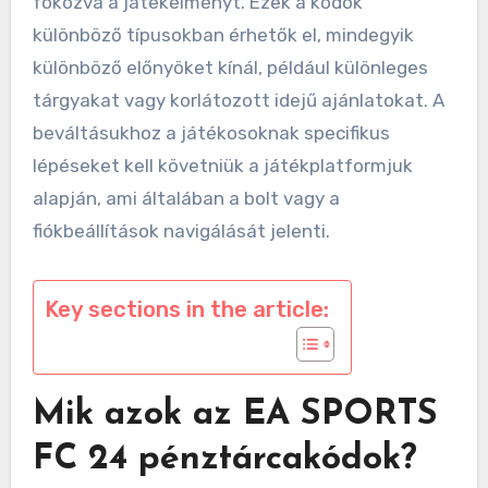
fokozva a játékélményt. Ezek a kódok
különböző típusokban érhetők el, mindegyik
különböző előnyöket kínál, például különleges
tárgyakat vagy korlátozott idejű ajánlatokat. A
beváltásukhoz a játékosoknak specifikus
lépéseket kell követniük a játékplatformjuk
alapján, ami általában a bolt vagy a
fiókbeállítások navigálását jelenti.
Key sections in the article:
Mik azok az EA SPORTS
FC 24 pénztárcakódok?