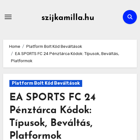
Skip
to
szijkamilla.hu
content
Home
Platform Bolt Kód Beváltások
EA SPORTS FC 24 Pénztárca Kódok: Típusok, Beváltás,
Platformok
Platform Bolt Kód Beváltások
EA SPORTS FC 24
Pénztárca Kódok:
Típusok, Beváltás,
Platformok