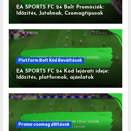
EA SPORTS FC 24 Bolt Promóciók:
Időzítés, Jutalmak, Csomagtípusok
Platform Bolt Kód Beváltások
EA SPORTS FC 24 Kód lejárati ideje:
Időzítés, platformok, ajánlatok
Promo csomag állítások