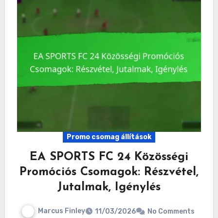
Promo csomag állítások
EA SPORTS FC 24 Közösségi
Promóciós Csomagok: Részvétel,
Jutalmak, Igénylés
Marcus Finley
11/03/2026
No Comments