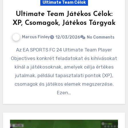
Ultimate Team Célok
Ultimate Team Játékos Célok:
XP, Csomagok, Játékos Tárgyak
Marcus Finley
12/03/2026
No Comments
Az EA SPORTS FC 24 Ultimate Team Player
Objectives konkrét feladatokat és kihívásokat
kínál a játékosoknak, amelyek célja értékes
jutalmak, például tapasztalati pontok (XP),
csomagok és játékos elemek megszerzése.
Ezen…