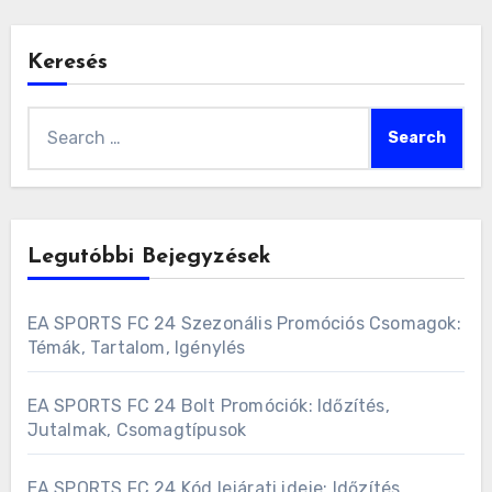
Keresés
Search
for:
Legutóbbi Bejegyzések
EA SPORTS FC 24 Szezonális Promóciós Csomagok:
Témák, Tartalom, Igénylés
EA SPORTS FC 24 Bolt Promóciók: Időzítés,
Jutalmak, Csomagtípusok
EA SPORTS FC 24 Kód lejárati ideje: Időzítés,