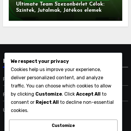
Ultimate Team Szezonbérlet Célok:
Szintek, Jutalmak, Játékos elemek
We respect your privacy
Kategóriák
Cookies help us improve your experience,
deliver personalized content, and analyze
Platform Bolt Kód Beváltások
traffic. You can choose which cookies to allow
by clicking
Customize
. Click
Accept All
to
Promo csomag állítások
consent or
Reject All
to decline non-essential
Ultimate Team Célok
cookies.
Customize