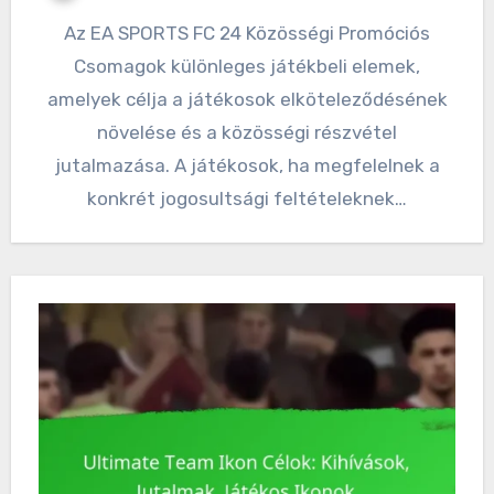
Az EA SPORTS FC 24 Közösségi Promóciós
Csomagok különleges játékbeli elemek,
amelyek célja a játékosok elköteleződésének
növelése és a közösségi részvétel
jutalmazása. A játékosok, ha megfelelnek a
konkrét jogosultsági feltételeknek…