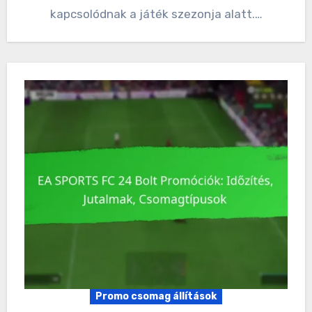
kapcsolódnak a játék szezonja alatt.…
Promo csomag állítások