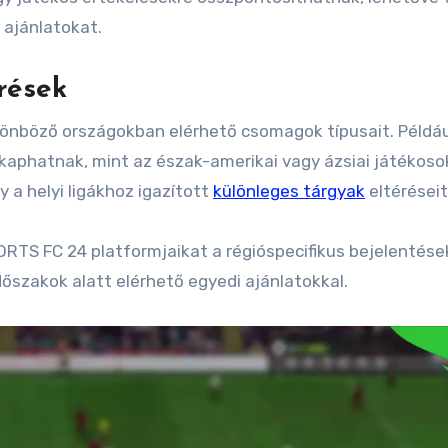
 ajánlatokat.
rések
ülönböző országokban elérhető csomagok típusait. Példáu
aphatnak, mint az észak-amerikai vagy ázsiai játékosok
 a helyi ligákhoz igazított
különleges tárgyak
eltéréseit
RTS FC 24 platformjaikat a régióspecifikus bejelentése
őszakok alatt elérhető egyedi ajánlatokkal.