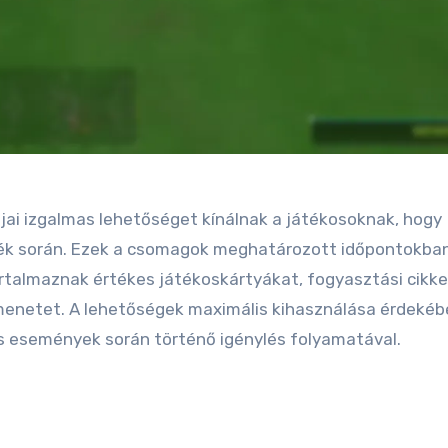
ai izgalmas lehetőséget kínálnak a játékosoknak, hogy
gék során. Ezek a csomagok meghatározott időpontokba
artalmaznak értékes játékoskártyákat, fogyasztási cikk
menetet. A lehetőségek maximális kihasználása érdekéb
ós események során történő igénylés folyamatával.