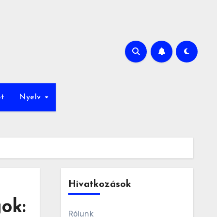
ot
Nyelv
Hivatkozások
ok:
Rólunk