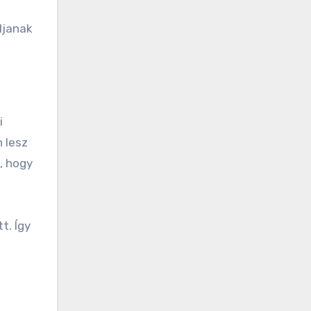
ljanak
i
 lesz
, hogy
t. Így