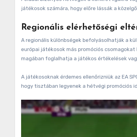
játékosok számára, hogy előre lássák a közelgő
Regionális elérhetőségi elté
A regionális különbségek befolyásolhatják a k
európai játékosok más promóciós csomagokat k
magában foglalhatja a játékos értékelések vagy
A játékosoknak érdemes ellenőrizniük az EA SPO
hogy tisztában legyenek a hétvégi promóciós id