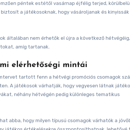
mzően péntek estétől vasárnap éjfélig terjed, körülbelü
 biztosít a játékosoknak, hogy vásároljanak és kinyissák
k általában nem érhetők el újra a következő hétvégéig,
atokat, amíg tartanak.
mi elérhetőségi mintái
tervet tartott fenn a hétvégi promóciós csomagok sz
en. A játékosok várhatják, hogy vegyesen látnak játék
tyákat, néhány hétvégén pedig különleges tematikus
hat abba, hogy milyen típusú csomagok várhatók a jövő
gy játékos értékelésekre összpontosíthatnak, lehetővé 