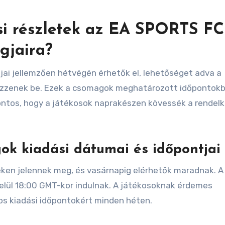
ási részletek az EA SPORTS FC
gjaira?
ai jellemzően hétvégén érhetők el, lehetőséget adva a
rezzenek be. Ezek a csomagok meghatározott időpontok
fontos, hogy a játékosok naprakészen kövessék a rendel
ok kiadási dátumai és időpontjai
ken jelennek meg, és vasárnapig elérhetők maradnak. A
belül 18:00 GMT-kor indulnak. A játékosoknak érdemes
tos kiadási időpontokért minden héten.