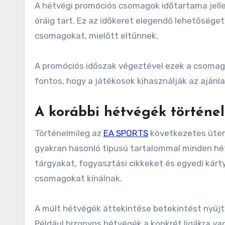
A hétvégi promóciós csomagok időtartama jelle
óráig tart. Ez az időkeret elegendő lehetőséget
csomagokat, mielőtt eltűnnek.
A promóciós időszak végeztével ezek a csomago
fontos, hogy a játékosok kihasználják az ajánl
A korábbi hétvégék történel
Történelmileg az
EA SPORTS
következetes ütem
gyakran hasonló típusú tartalommal minden hét
tárgyakat, fogyasztási cikkeket és egyedi kár
csomagokat kínálnak.
A múlt hétvégék áttekintése betekintést nyújt
Például bizonyos hétvégék a konkrét ligákra va