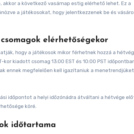
 akkor a következő vasárnap estig elérhető lehet. Ez a
önözve a játékosokat, hogy jelentkezzenek be és vásáro
 csomagok elérhetőségekor
atják, hogy a játékosok mikor férhetnek hozzá a hétvég
-kor kiadott csomag 13:00 EST és 10:00 PST időpontban
nak ennek megfelelően kell igazítaniuk a menetrendjüket
ási időpontot a helyi időzónádra átváltani a hétvége előt
rhetősége köré.
ok időtartama