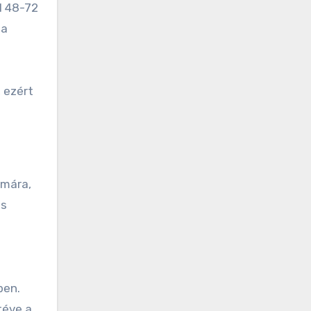
l 48-72
 a
 ezért
ámára,
os
ben.
téve a