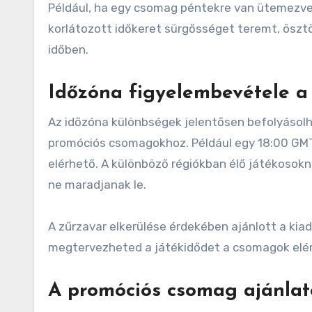
Például, ha egy csomag péntekre van ütemezve,
korlátozott időkeret sürgősséget teremt, öszt
időben.
Időzóna figyelembevétele a
Az időzóna különbségek jelentősen befolyásolh
promóciós csomagokhoz. Például egy 18:00 GMT
elérhető. A különböző régiókban élő játékosok
ne maradjanak le.
A zűrzavar elkerülése érdekében ajánlott a kiad
megtervezheted a játékidődet a csomagok elé
A promóciós csomag ajánlat