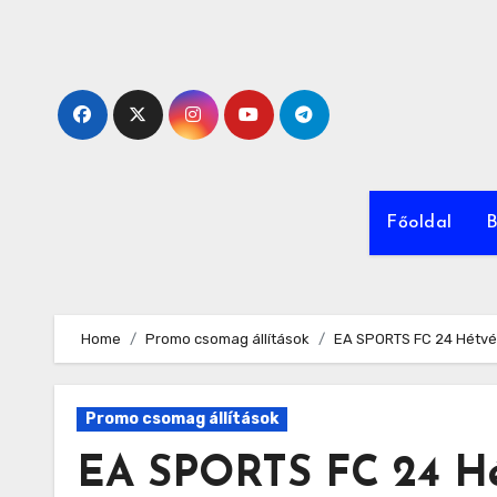
Skip
to
content
Főoldal
B
Home
Promo csomag állítások
EA SPORTS FC 24 Hétvég
Promo csomag állítások
EA SPORTS FC 24 Hé