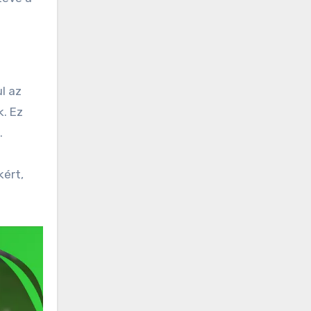
l az
. Ez
.
kért,