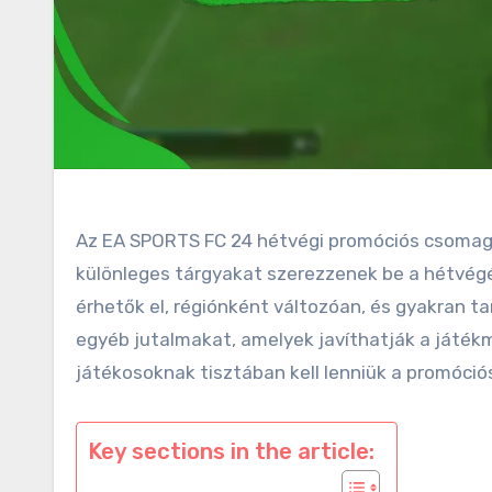
Az EA SPORTS FC 24 hétvégi promóciós csomagj
különleges tárgyakat szerezzenek be a hétvé
érhetők el, régiónként változóan, és gyakran t
egyéb jutalmakat, amelyek javíthatják a játék
játékosoknak tisztában kell lenniük a promóci
Key sections in the article: